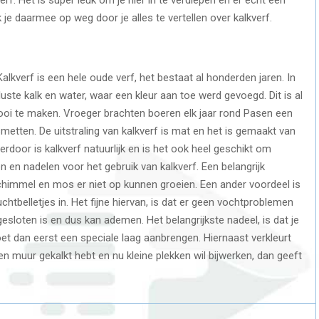
ik je daarmee op weg door je alles te vertellen over kalkverf.
Kalkverf is een hele oude verf, het bestaat al honderden jaren. In
uste kalk en water, waar een kleur aan toe werd gevoegd. Dit is al
i te maken. Vroeger brachten boeren elk jaar rond Pasen een
metten. De uitstraling van kalkverf is mat en het is gemaakt van
erdoor is kalkverf natuurlijk en is het ook heel geschikt om
n en nadelen voor het gebruik van kalkverf. Een belangrijk
 schimmel en mos er niet op kunnen groeien. Een ander voordeel is
luchtbelletjes in. Het fijne hiervan, is dat er geen vochtproblemen
sloten is en dus kan ademen. Het belangrijkste nadeel, is dat je
oet dan eerst een speciale laag aanbrengen. Hiernaast verkleurt
 een muur gekalkt hebt en nu kleine plekken wil bijwerken, dan geeft