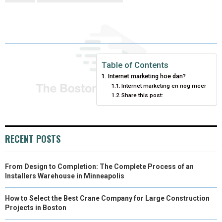
N
N
N
N
N
T
O
E
I
E
K
S
N
R
T
)
Table of Contents
Internet marketing hoe dan?
Internet marketing en nog meer
Share this post:
RECENT POSTS
From Design to Completion: The Complete Process of an
Installers Warehouse in Minneapolis
How to Select the Best Crane Company for Large Construction
Projects in Boston