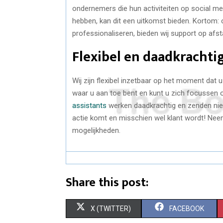
ondernemers die hun activiteiten op social med
hebben, kan dit een uitkomst bieden. Kortom: o
professionaliseren, bieden wij support op afst
Flexibel en daadkrachti
Wij zijn flexibel inzetbaar op het moment dat 
waar u aan toe bent en kunt u zich focussen
assistants
werken daadkrachtig en zenden niet
actie komt en misschien wel klant wordt! Nee
mogelijkheden.
Share this post:
S
S
X (TWITTER)
FACEBOOK